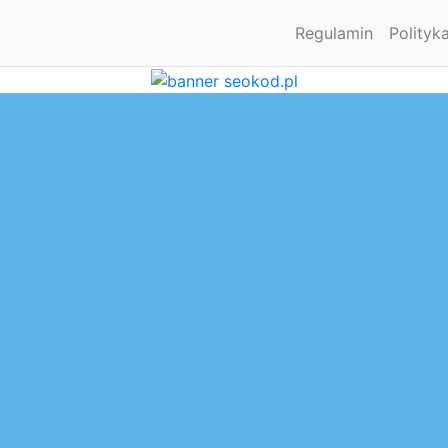
Regulamin
Polityk