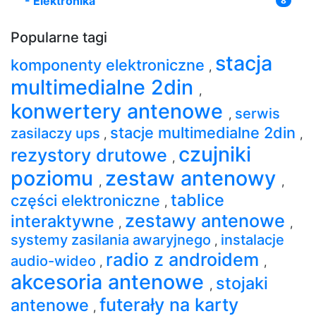
-
Elektronika
8
Popularne tagi
stacja
komponenty elektroniczne
,
multimedialne 2din
,
konwertery antenowe
serwis
,
stacje multimedialne 2din
zasilaczy ups
,
,
czujniki
rezystory drutowe
,
poziomu
zestaw antenowy
,
,
tablice
części elektroniczne
,
zestawy antenowe
interaktywne
,
,
systemy zasilania awaryjnego
instalacje
,
radio z androidem
audio-wideo
,
,
akcesoria antenowe
stojaki
,
futerały na karty
antenowe
,