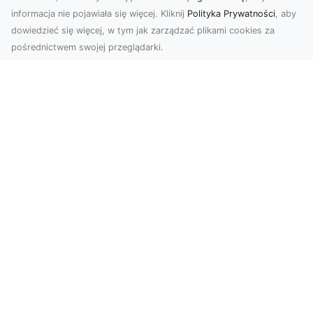
informacja nie pojawiała się więcej. Kliknij
Polityka Prywatności
, aby
dowiedzieć się więcej, w tym jak zarządzać plikami cookies za
pośrednictwem swojej przeglądarki.
Usługi dronem Dębica – perspektywa z
lotu ptaka dla Twojego projektu
Współczesna technologia otwiera przed nami
zupełnie nowe możliwości wizualne. Usługi
dronem w Dębi...
Coś specjalnego dla fanów piłki nożnej!
Futbol to w naszym kraju zdecydowanie