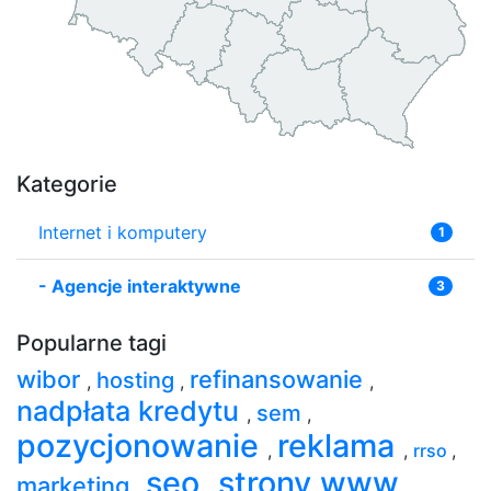
Kategorie
Internet i komputery
1
-
Agencje interaktywne
3
Popularne tagi
wibor
refinansowanie
hosting
,
,
,
nadpłata kredytu
sem
,
,
pozycjonowanie
reklama
,
,
rrso
,
seo
strony www
marketing
,
,
,