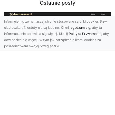
Ostatnie posty
Informujemy, że na naszej stronie stosowane są pliki cookies (tzw.
ciasteczka). Niestety nie są jadalne. Kliknij
zgadzam się
, aby ta
informacja nie pojawiała się więcej. Kliknij
Polityka Prywatności
, aby
dowiedzieć się więcej, w tym jak zarządzać plikami cookies za
pośrednictwem swojej przeglądarki.
Usługi dronem Dębica – perspektywa z
lotu ptaka dla Twojego projektu
Współczesna technologia otwiera przed nami
zupełnie nowe możliwości wizualne. Usługi
dronem w Dębi...