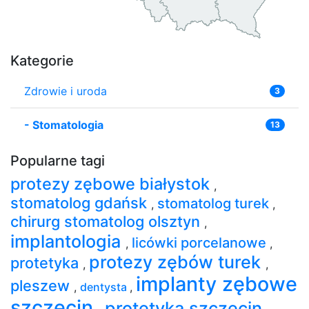
Kategorie
Zdrowie i uroda
3
-
Stomatologia
13
Popularne tagi
protezy zębowe białystok
,
stomatolog gdańsk
stomatolog turek
,
,
chirurg stomatolog olsztyn
,
implantologia
licówki porcelanowe
,
,
protezy zębów turek
protetyka
,
,
implanty zębowe
pleszew
,
dentysta
,
szczecin
protetyka szczecin