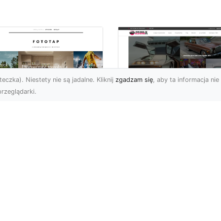
eczka). Niestety nie są jadalne. Kliknij
zgadzam się
, aby ta informacja nie 
rzeglądarki.
ś specjalnego dla
Dane techniczne Fo
nów piłki nożnej!
Mustang: opis i
specyfikacja
bol to w naszym kraju
techniczna
ecydowanie
popularniejszy ze
Wstęp Zapraszam Was 
rtów, gdy chodzi o
przeczytania poniższeg
icowanie. Wsz...
wpisu, na którym skupię 
na jednym z najbardzi...