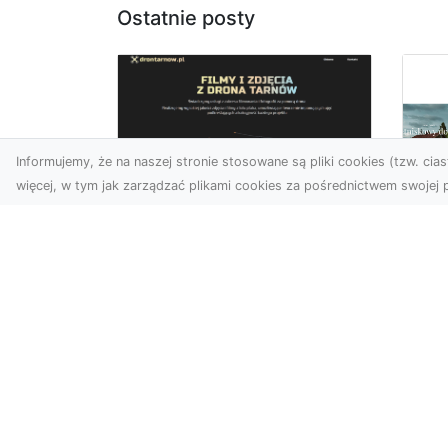
Ostatnie posty
Informujemy, że na naszej stronie stosowane są pliki cookies (tzw. ciast
więcej, w tym jak zarządzać plikami cookies za pośrednictwem swojej p
Usługi dronem Dębica
– perspektywa z lotu
Co
ptaka dla Twojego
fa
projektu
Fut
Współczesna technologia
zd
otwiera przed nami
naj
zupełnie nowe możliwości
spo
wizualne. Usługi dronem w
kib
Dębi...