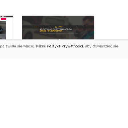
pojawiała się więcej. Kliknij
Polityka Prywatności
, aby dowiedzieć się
FHU XMar –
rd
Niezawodna Pomoc
Drogowa: Laweta i
Holowanie w Radomiu
FHU XMar – Twoje
do
Wsparcie na Drodze w
o
Każdej Sytuacji Awaria
się
pojazdu lub kolizja mogą