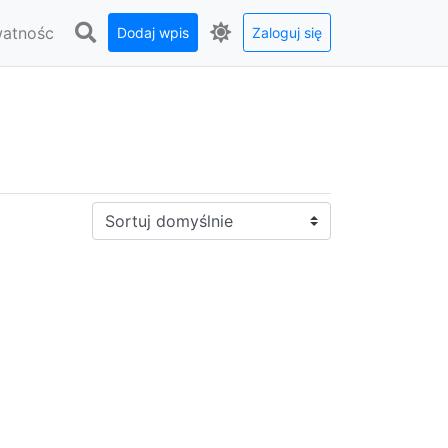
watnośc
Dodaj wpis
Zaloguj się
Sortuj: