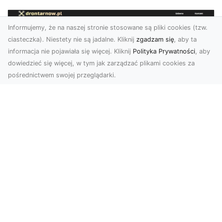
Informujemy, że na naszej stronie stosowane są pliki cookies (tzw.
ciasteczka). Niestety nie są jadalne. Kliknij
zgadzam się
, aby ta
informacja nie pojawiała się więcej. Kliknij
Polityka Prywatności
, aby
dowiedzieć się więcej, w tym jak zarządzać plikami cookies za
pośrednictwem swojej przeglądarki.
Usługi dronem Dębica – perspektywa z
lotu ptaka dla Twojego projektu
Współczesna technologia otwiera przed nami
zupełnie nowe możliwości wizualne. Usługi
dronem w Dębi...