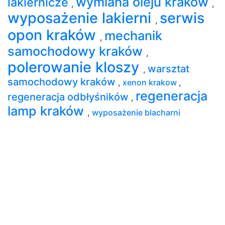
wymiana oleju kraków
lakiernicze
,
,
wyposażenie lakierni
serwis
,
opon kraków
mechanik
,
samochodowy kraków
,
polerowanie kloszy
warsztat
,
samochodowy kraków
,
xenon krakow
,
regeneracja
regeneracja odbłyśników
,
lamp kraków
,
wyposażenie blacharni