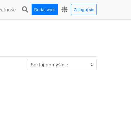
watnośc
Dodaj wpis
Zaloguj się
Sortuj: