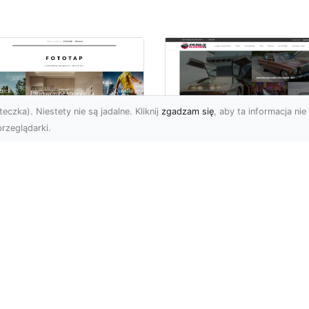
eczka). Niestety nie są jadalne. Kliknij
zgadzam się
, aby ta informacja nie 
rzeglądarki.
ś specjalnego dla
Dane techniczne Fo
nów piłki nożnej!
Mustang: opis i
specyfikacja
bol to w naszym kraju
techniczna
ecydowanie
popularniejszy ze
Wstęp Zapraszam Was 
rtów, gdy chodzi o
przeczytania poniższeg
icowanie. Wsz...
wpisu, na którym skupię 
na jednym z najbardzi...