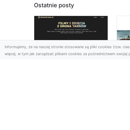
Ostatnie posty
Informujemy, że na naszej stronie stosowane są pliki cookies (tzw. ciast
więcej, w tym jak zarządzać plikami cookies za pośrednictwem swojej p
Usługi dronem Dębica
– perspektywa z lotu
Co
ptaka dla Twojego
fa
projektu
Fut
Współczesna technologia
zd
otwiera przed nami
naj
zupełnie nowe możliwości
spo
wizualne. Usługi dronem w
kib
Dębi...