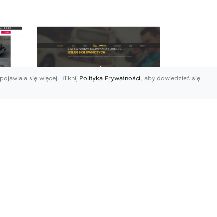
pojawiała się więcej. Kliknij
Polityka Prywatności
, aby dowiedzieć się
FHU XMar –
rd
Niezawodna Pomoc
Drogowa: Laweta i
Holowanie w Radomiu
FHU XMar – Twoje
do
Wsparcie na Drodze w
o
Każdej Sytuacji Awaria
się
pojazdu lub kolizja mogą