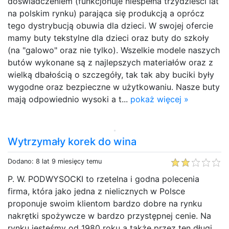
doświadczeniem (funkcjonuje niespełna trzydzieści lat
na polskim rynku) parająca się produkcją a oprócz
tego dystrybucją obuwia dla dzieci. W swojej ofercie
mamy buty tekstylne dla dzieci oraz buty do szkoły
(na "galowo" oraz nie tylko). Wszelkie modele naszych
butów wykonane są z najlepszych materiałów oraz z
wielką dbałością o szczegóły, tak tak aby buciki były
wygodne oraz bezpieczne w użytkowaniu. Nasze buty
mają odpowiednio wysoki a t...
pokaż więcej »
Wytrzymały korek do wina
Dodano: 8 lat 9 miesięcy temu
P. W. PODWYSOCKI to rzetelna i godna polecenia
firma, która jako jedna z nielicznych w Polsce
proponuje swoim klientom bardzo dobre na rynku
nakrętki spożywcze w bardzo przystępnej cenie. Na
rynku jesteśmy od 1980 roku a także przez ten długi