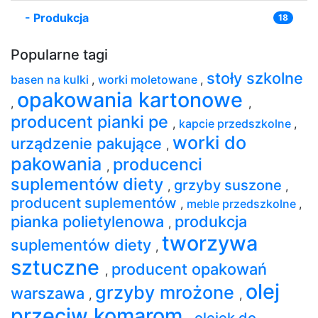
-
Produkcja
18
Popularne tagi
stoły szkolne
basen na kulki
,
worki moletowane
,
opakowania kartonowe
,
,
producent pianki pe
,
kapcie przedszkolne
,
worki do
urządzenie pakujące
,
pakowania
producenci
,
suplementów diety
grzyby suszone
,
,
producent suplementów
,
meble przedszkolne
,
pianka polietylenowa
produkcja
,
tworzywa
suplementów diety
,
sztuczne
producent opakowań
,
olej
grzyby mrożone
warszawa
,
,
przeciw komarom
olejek do