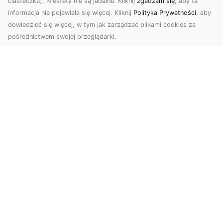
ciasteczka). Niestety nie są jadalne. Kliknij
zgadzam się
, aby ta
informacja nie pojawiała się więcej. Kliknij
Polityka Prywatności
, aby
dowiedzieć się więcej, w tym jak zarządzać plikami cookies za
pośrednictwem swojej przeglądarki.
Usługi dronem Dębica – perspektywa z
lotu ptaka dla Twojego projektu
Współczesna technologia otwiera przed nami
zupełnie nowe możliwości wizualne. Usługi
dronem w Dębi...