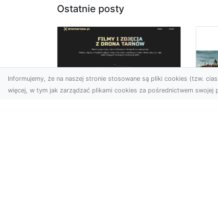
Ostatnie posty
Informujemy, że na naszej stronie stosowane są pliki cookies (tzw. ciast
więcej, w tym jak zarządzać plikami cookies za pośrednictwem swojej p
Usługi dronem Dębica
– perspektywa z lotu
Co
ptaka dla Twojego
fa
projektu
Fut
Współczesna technologia
zd
otwiera przed nami
naj
zupełnie nowe możliwości
spo
wizualne. Usługi dronem w
kib
Dębi...