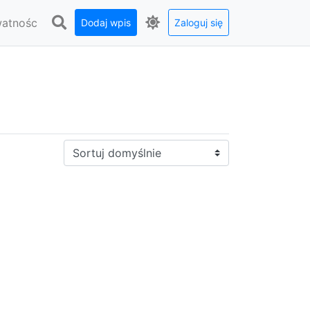
watnośc
Dodaj wpis
Zaloguj się
Sortuj: