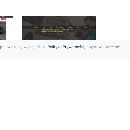
pojawiała się więcej. Kliknij
Polityka Prywatności
, aby dowiedzieć się
FHU XMar –
rd
Niezawodna Pomoc
Drogowa: Laweta i
Holowanie w Radomiu
FHU XMar – Twoje
do
Wsparcie na Drodze w
o
Każdej Sytuacji Awaria
się
pojazdu lub kolizja mogą