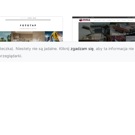
eczka). Niestety nie są jadalne. Kliknij
zgadzam się
, aby ta informacja nie 
rzeglądarki.
ś specjalnego dla
Dane techniczne Fo
nów piłki nożnej!
Mustang: opis i
specyfikacja
bol to w naszym kraju
techniczna
ecydowanie
popularniejszy ze
Wstęp Zapraszam Was 
rtów, gdy chodzi o
przeczytania poniższeg
icowanie. Wsz...
wpisu, na którym skupię 
na jednym z najbardzi...