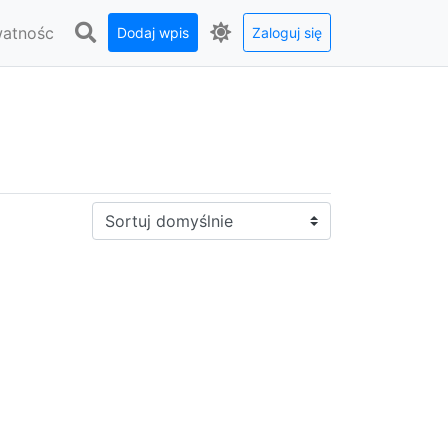
watnośc
Dodaj wpis
Zaloguj się
Sortuj: