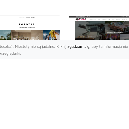
eczka). Niestety nie są jadalne. Kliknij
zgadzam się
, aby ta informacja nie 
rzeglądarki.
ś specjalnego dla
Dane techniczne Fo
nów piłki nożnej!
Mustang: opis i
specyfikacja
bol to w naszym kraju
techniczna
ecydowanie
popularniejszy ze
Wstęp Zapraszam Was 
rtów, gdy chodzi o
przeczytania poniższeg
icowanie. Wsz...
wpisu, na którym skupię 
na jednym z najbardzi...