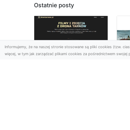
Ostatnie posty
Informujemy, że na naszej stronie stosowane są pliki cookies (tzw. ciast
więcej, w tym jak zarządzać plikami cookies za pośrednictwem swojej p
Usługi dronem Dębica
– perspektywa z lotu
Co
ptaka dla Twojego
fa
projektu
Fut
Współczesna technologia
zd
otwiera przed nami
naj
zupełnie nowe możliwości
spo
wizualne. Usługi dronem w
kib
Dębi...