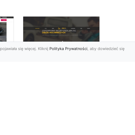
pojawiała się więcej. Kliknij
Polityka Prywatności
, aby dowiedzieć się
FHU XMar –
rd
Niezawodna Pomoc
Drogowa: Laweta i
Holowanie w Radomiu
FHU XMar – Twoje
do
Wsparcie na Drodze w
o
Każdej Sytuacji Awaria
się
pojazdu lub kolizja mogą