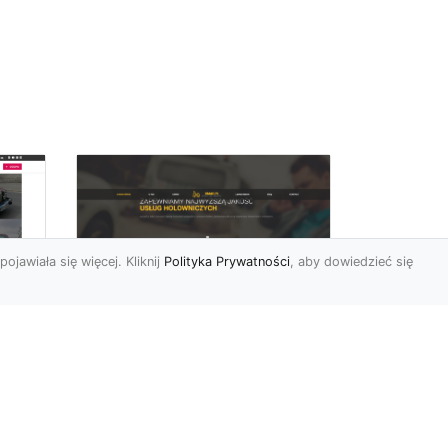
pojawiała się więcej. Kliknij
Polityka Prywatności
, aby dowiedzieć się
FHU XMar –
rd
Niezawodna Pomoc
Drogowa: Laweta i
Holowanie w Radomiu