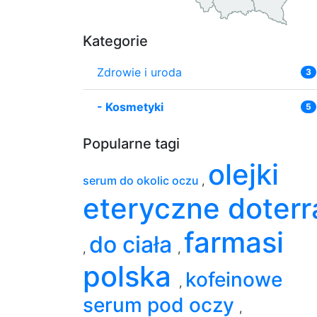
Kategorie
Zdrowie i uroda
3
-
Kosmetyki
5
Popularne tagi
olejki
serum do okolic oczu
,
eteryczne doterr
farmasi
do ciała
,
,
polska
kofeinowe
,
serum pod oczy
,