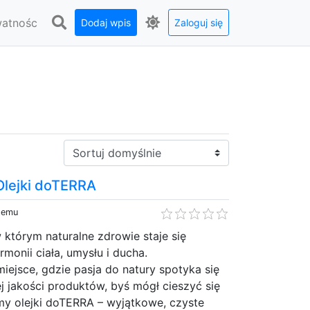
watnośc
Dodaj wpis
Zaloguj się
Sortuj:
Olejki doTERRA
 temu
w którym naturalne zdrowie staje się
monii ciała, umysłu i ducha.
iejsce, gdzie pasja do natury spotyka się
j jakości produktów, byś mógł cieszyć się
emy olejki doTERRA – wyjątkowe, czyste