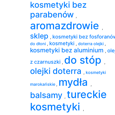
kosmetyki bez
parabenów
,
aromazdrowie
,
sklep
kosmetyki bez fosforan
,
kosmetyki
do dłoni
,
,
doterra olejki
,
kosmetyki bez aluminium
ole
,
do stóp
z czarnuszki
,
,
olejki doterra
,
kosmetyki
mydła
marokańskie
,
,
tureckie
balsamy
,
kosmetyki
,