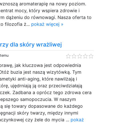
e wznoszą aromaterapię na nowy poziom.
entrat mocy, który wspiera zdrowie i
m dążeniu do równowagi. Nasza oferta to
o filozofia ż...
pokaż więcej »
rzy dla skóry wrażliwej
 temu
prawę, jak kluczowa jest odpowiednia
Otóż buzia jest naszą wizytówką. Tym
etyki anti-aging, które nawilżają i
rę, ujędrniają ją oraz przeciwdziałają
czek. Zadbana a oprócz tego zdrowa cera
 lepszego samopoczucia. W naszym
ją się towary dopasowane do każdego
lęgnacji skóry twarzy, między innymi
aczynkowej czy żele do mycia ...
pokaż