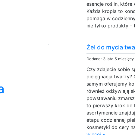
esencje roślin, któr
Każda kropla to konc
pomaga w codzienny
nie tylko produkty – t
Żel do mycia twa
Dodano: 3 lata 5 miesięcy
Czy zdajecie sobie s
pielęgnacja twarzy? 
samym oferujemy kosm
a
również odżywiają skó
powstawaniu zmarsz
to pierwszy krok do
asortymencie znajdu
etapu codziennej pie
kosmetyki do cery n
więcej »