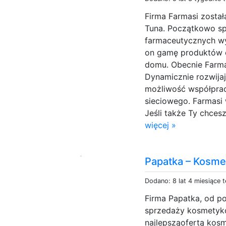
Firma Farmasi został
Tuna. Początkowo sp
farmaceutycznych wy
on gamę produktów 
domu. Obecnie Farm
Dynamicznie rozwija
możliwość współprac
sieciowego. Farmasi 
Jeśli także Ty chces
więcej »
Papatka – Kosme
Dodano: 8 lat 4 miesiące 
Firma Papatka, od poc
sprzedaży kosmetykó
najlepsząofertą kosm