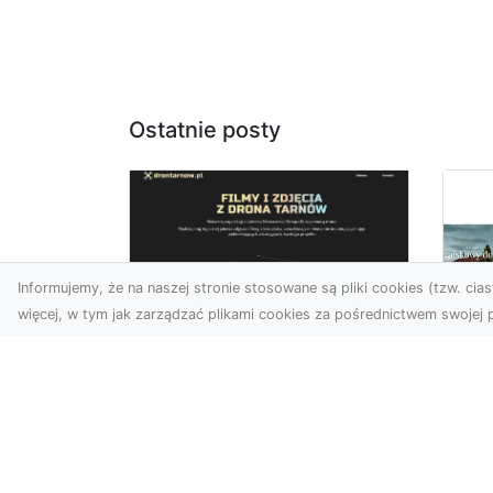
Ostatnie posty
Informujemy, że na naszej stronie stosowane są pliki cookies (tzw. ciast
więcej, w tym jak zarządzać plikami cookies za pośrednictwem swojej p
Usługi dronem Dębica
– perspektywa z lotu
Co
ptaka dla Twojego
fa
projektu
Fut
Współczesna technologia
zd