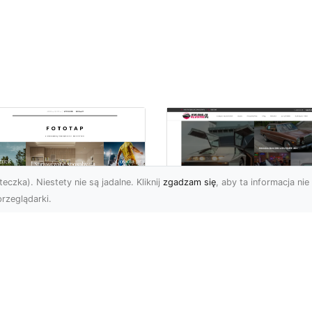
eczka). Niestety nie są jadalne. Kliknij
zgadzam się
, aby ta informacja nie 
rzeglądarki.
ś specjalnego dla
Dane techniczne Fo
nów piłki nożnej!
Mustang: opis i
specyfikacja
bol to w naszym kraju
techniczna
ecydowanie