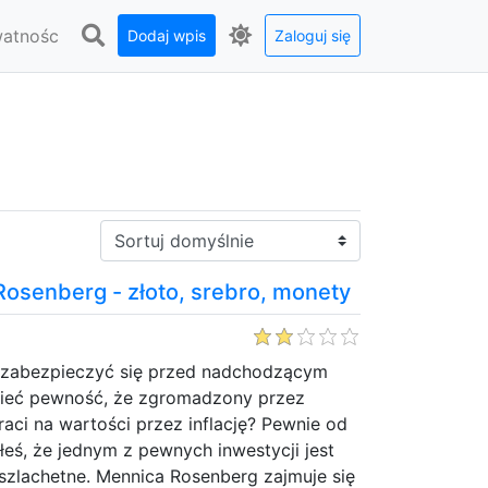
watnośc
Dodaj wpis
Zaloguj się
Sortuj:
Rosenberg - złoto, srebro, monety
k zabezpieczyć się przed nadchodzącym
ieć pewność, że zgromadzony przez
raci na wartości przez inflację? Pewnie od
ałeś, że jednym z pewnych inwestycji jest
szlachetne. Mennica Rosenberg zajmuje się