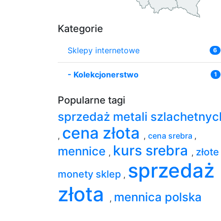
Kategorie
Sklepy internetowe
6
-
Kolekcjonerstwo
1
Popularne tagi
sprzedaż metali szlachetnyc
cena złota
,
,
cena srebra
,
kurs srebra
mennice
złote
,
,
sprzedaż
monety sklep
,
złota
mennica polska
,