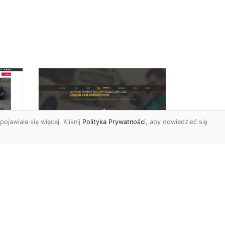
pojawiała się więcej. Kliknij
Polityka Prywatności
, aby dowiedzieć się
FHU XMar –
rd
Niezawodna Pomoc
Drogowa: Laweta i
Holowanie w Radomiu
FHU XMar – Twoje