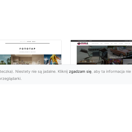
eczka). Niestety nie są jadalne. Kliknij
zgadzam się
, aby ta informacja nie 
rzeglądarki.
ś specjalnego dla
Dane techniczne Fo
nów piłki nożnej!
Mustang: opis i
specyfikacja
bol to w naszym kraju
techniczna
ecydowanie
popularniejszy ze