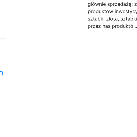
głównie sprzedażą: zł
produktów inwestycyj
sztabki złota, sztabk
przez nas produktó..
h