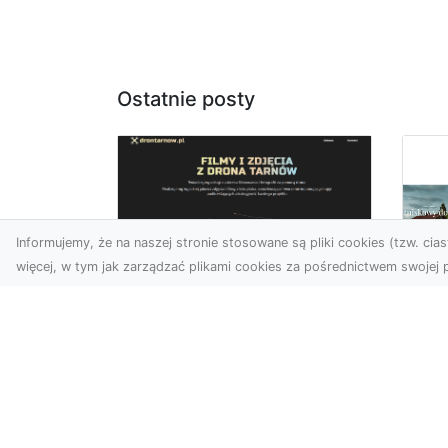
Ostatnie posty
Informujemy, że na naszej stronie stosowane są pliki cookies (tzw. ciast
więcej, w tym jak zarządzać plikami cookies za pośrednictwem swojej p
Usługi dronem Dębica
– perspektywa z lotu
Co
ptaka dla Twojego
fa
projektu
Fut
Współczesna technologia
zd
otwiera przed nami
naj