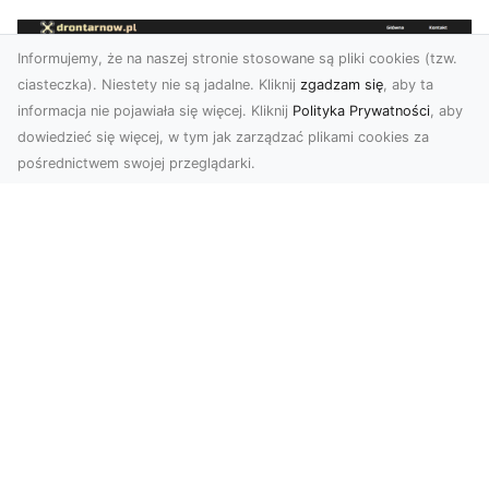
Informujemy, że na naszej stronie stosowane są pliki cookies (tzw.
ciasteczka). Niestety nie są jadalne. Kliknij
zgadzam się
, aby ta
informacja nie pojawiała się więcej. Kliknij
Polityka Prywatności
, aby
dowiedzieć się więcej, w tym jak zarządzać plikami cookies za
pośrednictwem swojej przeglądarki.
Usługi dronem Dębica – perspektywa z
lotu ptaka dla Twojego projektu
Współczesna technologia otwiera przed nami
zupełnie nowe możliwości wizualne. Usługi
dronem w Dębi...