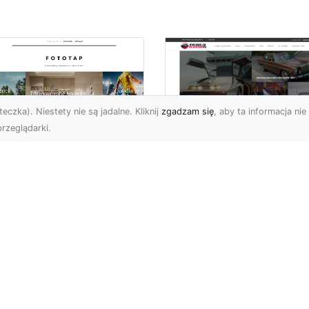
eczka). Niestety nie są jadalne. Kliknij
zgadzam się
, aby ta informacja nie 
rzeglądarki.
ś specjalnego dla
Dane techniczne Fo
nów piłki nożnej!
Mustang: opis i
specyfikacja
bol to w naszym kraju
techniczna
ecydowanie
popularniejszy ze
Wstęp Zapraszam Was 
rtów, gdy chodzi o
przeczytania poniższeg
icowanie. Wsz...
wpisu, na którym skupię 
na jednym z najbardzi...