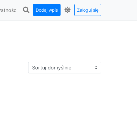
watnośc
Dodaj wpis
Zaloguj się
Sortuj: