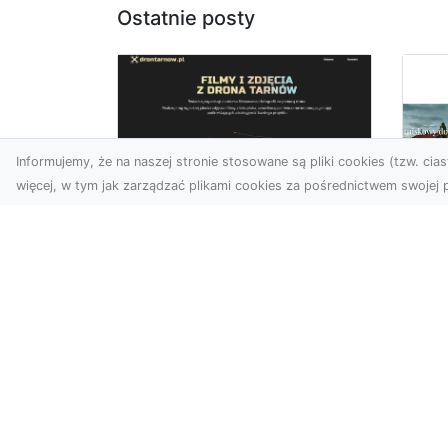
Ostatnie posty
Informujemy, że na naszej stronie stosowane są pliki cookies (tzw. ciast
więcej, w tym jak zarządzać plikami cookies za pośrednictwem swojej p
Usługi dronem Dębica
– perspektywa z lotu
Co
ptaka dla Twojego
fa
projektu
Fut
Współczesna technologia
zd
otwiera przed nami
naj
zupełnie nowe możliwości
spo
wizualne. Usługi dronem w
kib
Dębi...