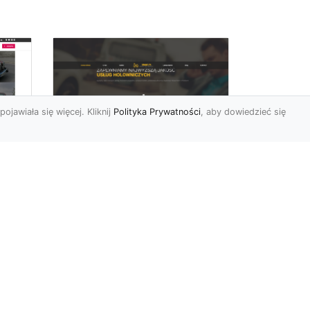
pojawiała się więcej. Kliknij
Polityka Prywatności
, aby dowiedzieć się
FHU XMar –
rd
Niezawodna Pomoc
Drogowa: Laweta i
Holowanie w Radomiu
FHU XMar – Twoje
do
Wsparcie na Drodze w
o
Każdej Sytuacji Awaria
się
pojazdu lub kolizja mogą