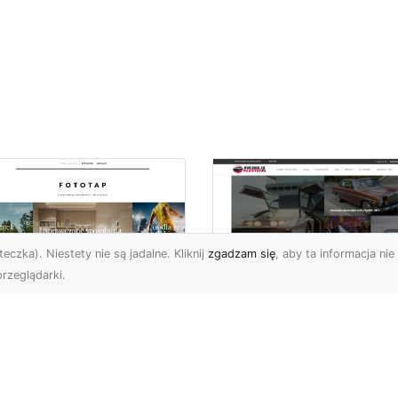
eczka). Niestety nie są jadalne. Kliknij
zgadzam się
, aby ta informacja nie 
rzeglądarki.
ś specjalnego dla
Dane techniczne Fo
nów piłki nożnej!
Mustang: opis i
specyfikacja
bol to w naszym kraju