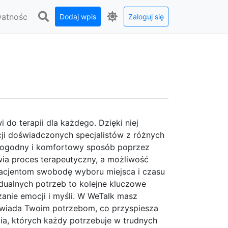
watnośc
Dodaj wpis
Zaloguj się
 do terapii dla każdego. Dzięki niej
ji doświadczonych specjalistów z różnych
 dogodny i komfortowy sposób poprzez
wia proces terapeutyczny, a możliwość
pacjentom swobodę wyboru miejsca i czasu
dualnych potrzeb to kolejne kluczowe
anie emocji i myśli. W WeTalk masz
owiada Twoim potrzebom, co przyspiesza
cia, których każdy potrzebuje w trudnych