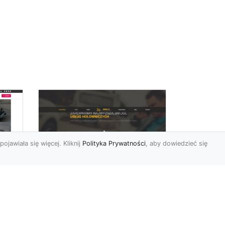
pojawiała się więcej. Kliknij
Polityka Prywatności
, aby dowiedzieć się
FHU XMar –
rd
Niezawodna Pomoc
Drogowa: Laweta i
Holowanie w Radomiu