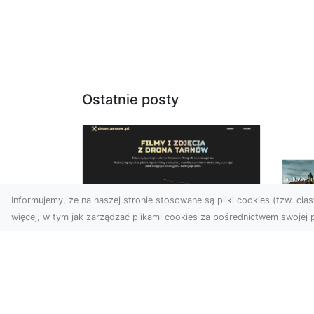
Ostatnie posty
Informujemy, że na naszej stronie stosowane są pliki cookies (tzw. ciast
więcej, w tym jak zarządzać plikami cookies za pośrednictwem swojej p
Usługi dronem Dębica
– perspektywa z lotu
Co
ptaka dla Twojego
fa
projektu
Fut