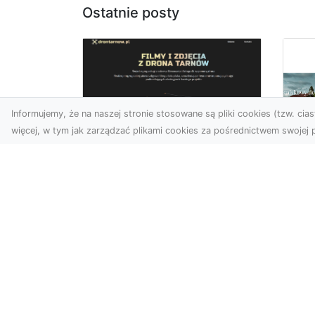
Ostatnie posty
Informujemy, że na naszej stronie stosowane są pliki cookies (tzw. ciast
więcej, w tym jak zarządzać plikami cookies za pośrednictwem swojej p
Usługi dronem Dębica
– perspektywa z lotu
Co
ptaka dla Twojego
fa
projektu
Fut
Współczesna technologia
zd
otwiera przed nami
naj
zupełnie nowe możliwości
spo
wizualne. Usługi dronem w
kib
Dębi...