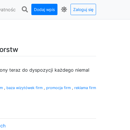
watnośc
Dodaj wpis
Zaloguj się
iorstw
rony teraz do dyspozycji każdego niemal
irm
,
baza wizytówek firm
,
promocja firm
,
reklama firm
ych