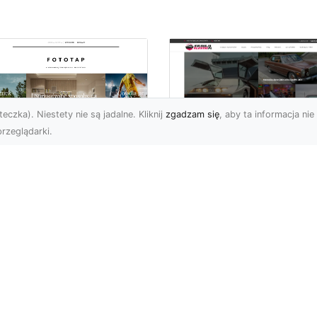
eczka). Niestety nie są jadalne. Kliknij
zgadzam się
, aby ta informacja nie 
rzeglądarki.
ś specjalnego dla
Dane techniczne Fo
nów piłki nożnej!
Mustang: opis i
specyfikacja
bol to w naszym kraju
techniczna
ecydowanie
popularniejszy ze
Wstęp Zapraszam Was 
rtów, gdy chodzi o
przeczytania poniższeg
icowanie. Wsz...
wpisu, na którym skupię 
na jednym z najbardzi...