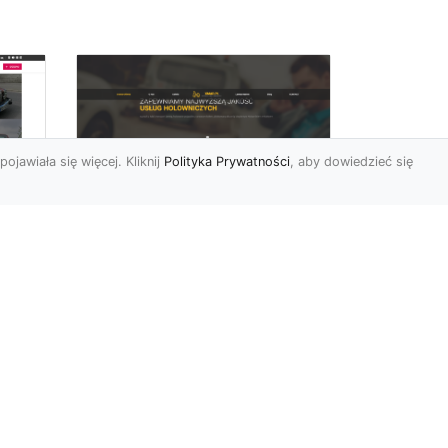
pojawiała się więcej. Kliknij
Polityka Prywatności
, aby dowiedzieć się
FHU XMar –
rd
Niezawodna Pomoc
Drogowa: Laweta i
Holowanie w Radomiu
FHU XMar – Twoje
do
Wsparcie na Drodze w
o
Każdej Sytuacji Awaria
się
pojazdu lub kolizja mogą