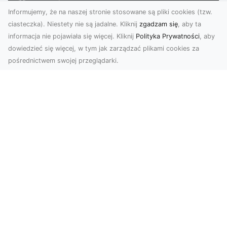
Informujemy, że na naszej stronie stosowane są pliki cookies (tzw.
ciasteczka). Niestety nie są jadalne. Kliknij
zgadzam się
, aby ta
informacja nie pojawiała się więcej. Kliknij
Polityka Prywatności
, aby
dowiedzieć się więcej, w tym jak zarządzać plikami cookies za
pośrednictwem swojej przeglądarki.
Usługi dronem Dębica – perspektywa z
lotu ptaka dla Twojego projektu
Współczesna technologia otwiera przed nami
zupełnie nowe możliwości wizualne. Usługi
dronem w Dębi...
Coś specjalnego dla fanów piłki nożnej!