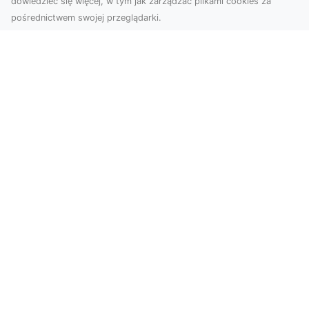
dowiedzieć się więcej, w tym jak zarządzać plikami cookies za
pośrednictwem swojej przeglądarki.
Usługi dronem Dębica – perspektywa z
lotu ptaka dla Twojego projektu
Współczesna technologia otwiera przed nami
zupełnie nowe możliwości wizualne. Usługi
dronem w Dębi...