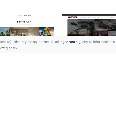
eczka). Niestety nie są jadalne. Kliknij
zgadzam się
, aby ta informacja nie 
rzeglądarki.
ś specjalnego dla
Dane techniczne Fo
nów piłki nożnej!
Mustang: opis i
specyfikacja
bol to w naszym kraju
techniczna
ecydowanie
popularniejszy ze
Wstęp Zapraszam Was 
rtów, gdy chodzi o
przeczytania poniższeg
icowanie. Wsz...
wpisu, na którym skupię 
na jednym z najbardzi...