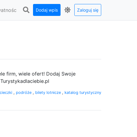
watnośc
Dodaj wpis
Zaloguj się
le firm, wiele ofert! Dodaj Swoje
Turystykadlaciebie.pl
cieczki
,
podróże
,
bilety lotnicze
,
katalog turystyczny