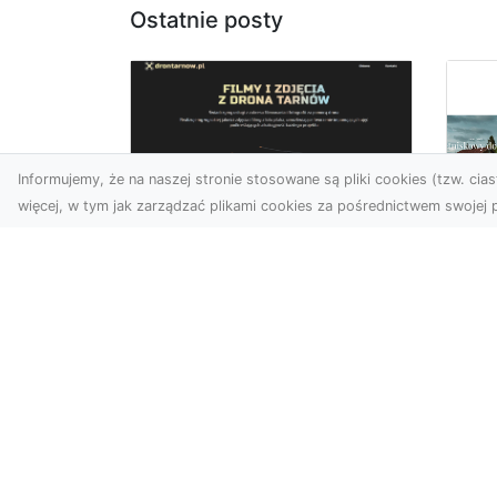
Ostatnie posty
Informujemy, że na naszej stronie stosowane są pliki cookies (tzw. ciast
więcej, w tym jak zarządzać plikami cookies za pośrednictwem swojej p
Usługi dronem Dębica
– perspektywa z lotu
Co
ptaka dla Twojego
fa
projektu
Fut
Współczesna technologia
zd
otwiera przed nami
naj
zupełnie nowe możliwości
spo
wizualne. Usługi dronem w
kib
Dębi...