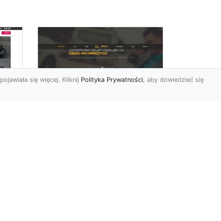
pojawiała się więcej. Kliknij
Polityka Prywatności
, aby dowiedzieć się
FHU XMar –
rd
Niezawodna Pomoc
Drogowa: Laweta i
Holowanie w Radomiu
FHU XMar – Twoje
do
Wsparcie na Drodze w
o
Każdej Sytuacji Awaria
się
pojazdu lub kolizja mogą