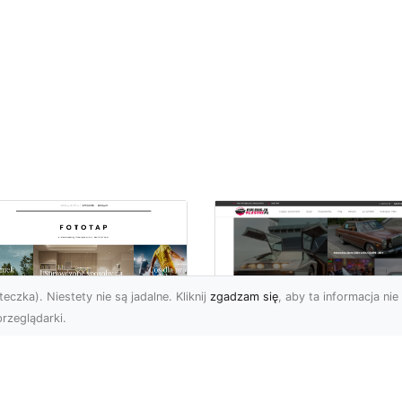
eczka). Niestety nie są jadalne. Kliknij
zgadzam się
, aby ta informacja nie 
rzeglądarki.
ś specjalnego dla
Dane techniczne Fo
nów piłki nożnej!