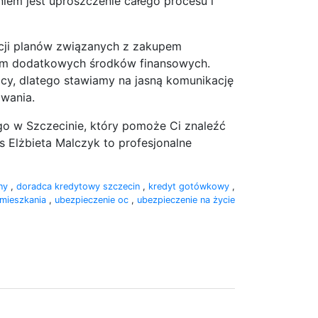
em jest uproszczenie całego procesu i
cji planów związanych z zakupem
em dodatkowych środków finansowych.
ący, dlatego stawiamy na jasną komunikację
wania.
o w Szczecinie, który pomoże Ci znaleźć
 Elżbieta Malczyk to profesjonalne
zny
,
doradca kredytowy szczecin
,
kredyt gotówkowy
,
 mieszkania
,
ubezpieczenie oc
,
ubezpieczenie na życie