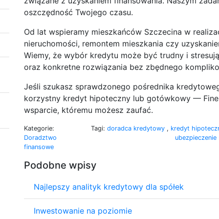
związane z uzyskaniem finansowania. Naszym zadani
oszczędność Twojego czasu.
Od lat wspieramy mieszkańców Szczecina w realiza
nieruchomości, remontem mieszkania czy uzyskani
Wiemy, że wybór kredytu może być trudny i stresuj
oraz konkretne rozwiązania bez zbędnego kompliko
Jeśli szukasz sprawdzonego pośrednika kredytoweg
korzystny kredyt hipoteczny lub gotówkowy — Fines
wsparcie, któremu możesz zaufać.
Kategorie:
Tagi:
doradca kredytowy
,
kredyt hipotec
Doradztwo
ubezpieczenie
finansowe
Podobne wpisy
Najlepszy analityk kredytowy dla spółek
Inwestowanie na poziomie