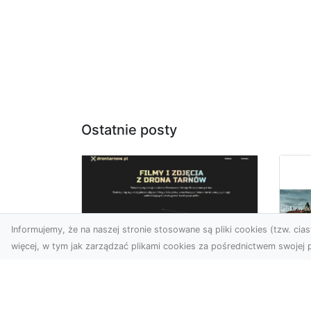
Ostatnie posty
Informujemy, że na naszej stronie stosowane są pliki cookies (tzw. ciast
więcej, w tym jak zarządzać plikami cookies za pośrednictwem swojej p
Usługi dronem Dębica
– perspektywa z lotu
Co
ptaka dla Twojego
fa