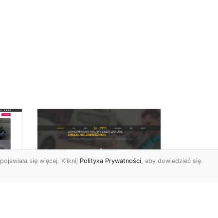
pojawiała się więcej. Kliknij
Polityka Prywatności
, aby dowiedzieć się
FHU XMar –
rd
Niezawodna Pomoc