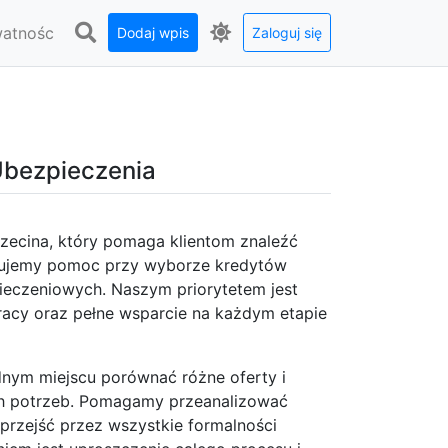
watnośc
Dodaj wpis
Zaloguj się
 Ubezpieczenia
czecina, który pomaga klientom znaleźć
erujemy pomoc przy wyborze kredytów
eczeniowych. Naszym priorytetem jest
racy oraz pełne wsparcie na każdym etapie
nym miejscu porównać różne oferty i
ch potrzeb. Pomagamy przeanalizować
rzejść przez wszystkie formalności