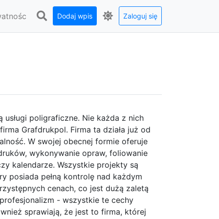
watnośc
Dodaj wpis
Zaloguj się
 usługi poligraficzne. Nie każda z nich
irma Grafdrukpol. Firma ta działa już od
alność. W swojej obecnej formie oferuje
ydruków, wykonywanie opraw, foliowanie
zy kalendarze. Wszystkie projekty są
óry posiada pełną kontrolę nad każdym
zystępnych cenach, co jest dużą zaletą
 profesjonalizm - wszystkie te cechy
wnież sprawiają, że jest to firma, której