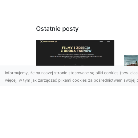
Ostatnie posty
Informujemy, że na naszej stronie stosowane są pliki cookies (tzw. ciast
więcej, w tym jak zarządzać plikami cookies za pośrednictwem swojej p
Usługi dronem Dębica
– perspektywa z lotu
Co
ptaka dla Twojego
fa
projektu
Fut
Współczesna technologia
zd
otwiera przed nami
naj