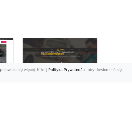
pojawiała się więcej. Kliknij
Polityka Prywatności
, aby dowiedzieć się
FHU XMar –
rd
Niezawodna Pomoc
Drogowa: Laweta i
Holowanie w Radomiu
FHU XMar – Twoje
do