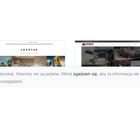
eczka). Niestety nie są jadalne. Kliknij
zgadzam się
, aby ta informacja nie 
rzeglądarki.
ś specjalnego dla
Dane techniczne Fo
nów piłki nożnej!
Mustang: opis i
specyfikacja
bol to w naszym kraju
techniczna
ecydowanie
popularniejszy ze
Wstęp Zapraszam Was 