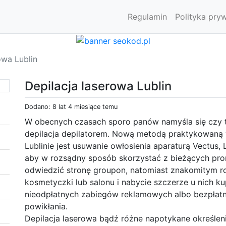
Regulamin
Polityka pry
owa Lublin
Depilacja laserowa Lublin
Dodano: 8 lat 4 miesiące temu
W obecnych czasach sporo panów namyśla się czy tr
depilacja depilatorem. Nową metodą praktykowaną
Lublinie jest usuwanie owłosienia aparaturą Vectus, 
aby w rozsądny sposób skorzystać z bieżących prom
odwiedzić stronę groupon, natomiast znakomitym ro
kosmetyczki lub salonu i nabycie szczerze u nich 
nieodpłatnych zabiegów reklamowych albo bezpłatne
powikłania.
Depilacja laserowa bądź różne napotykane określenia