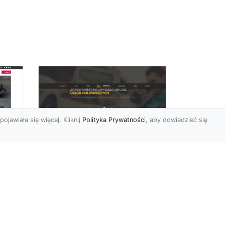
pojawiała się więcej. Kliknij
Polityka Prywatności
, aby dowiedzieć się
FHU XMar –
rd
Niezawodna Pomoc
Drogowa: Laweta i
Holowanie w Radomiu
FHU XMar – Twoje
do