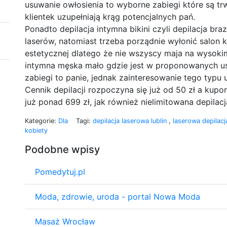
usuwanie owłosienia to wyborne zabiegi które są trw
klientek uzupełniają krąg potencjalnych pań.
Ponadto depilacja intymna bikini czyli depilacja bra
laserów, natomiast trzeba porządnie wyłonić salon
estetycznej dlatego że nie wszyscy maja na wysokim
intymna męska mało gdzie jest w proponowanych u
zabiegi to panie, jednak zainteresowanie tego typu 
Cennik depilacji rozpoczyna się już od 50 zł a kupon
już ponad 699 zł, jak również nielimitowana depilacj
Kategorie:
Dla
Tagi:
depilacja laserowa lublin
,
laserowa depilacj
kobiety
Podobne wpisy
Pomedytuj.pl
Moda, zdrowie, uroda - portal Nowa Moda
Masaż Wrocław