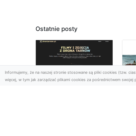
Ostatnie posty
Informujemy, że na naszej stronie stosowane są pliki cookies (tzw. ciast
więcej, w tym jak zarządzać plikami cookies za pośrednictwem swojej p
Usługi dronem Dębica
– perspektywa z lotu
Co
ptaka dla Twojego
fa
projektu
Fut
Współczesna technologia
zd
otwiera przed nami
naj