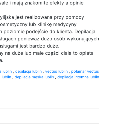
ałe i mają znakomite efekty a opinie
zylijska jest realizowana przy pomocy
 kosmetyczny lub klinikę medycyny
 poziomie podejście do klienta. Depilacja
sługach ponieważ dużo osób wykonujących
usługami jest bardzo duże.
y na duże lub małe części ciała to opłata
a.
a lublin
,
depilacja lublin
,
vectus lublin
,
polamar vectus
lublin
,
depilacja męska lublin
,
depilacja intymna lublin