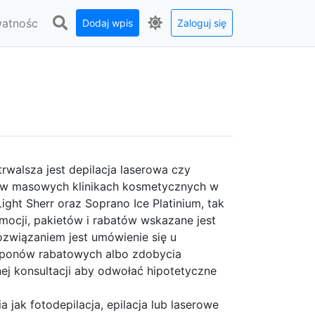
watnośc
Dodaj wpis
Zaloguj się
walsza jest depilacja laserowa czy
 w masowych klinikach kosmetycznych w
Light Sherr oraz Soprano Ice Platinium, tak
ocji, pakietów i rabatów wskazane jest
związaniem jest umówienie się u
kuponów rabatowych albo zdobycia
j konsultacji aby odwołać hipotetyczne
 jak fotodepilacja, epilacja lub laserowe