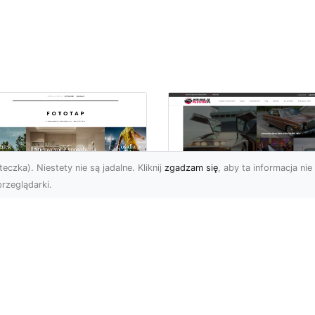
eczka). Niestety nie są jadalne. Kliknij
zgadzam się
, aby ta informacja nie 
rzeglądarki.
ś specjalnego dla
Dane techniczne Fo
nów piłki nożnej!
Mustang: opis i
specyfikacja
bol to w naszym kraju
techniczna
ecydowanie
popularniejszy ze
Wstęp Zapraszam Was 